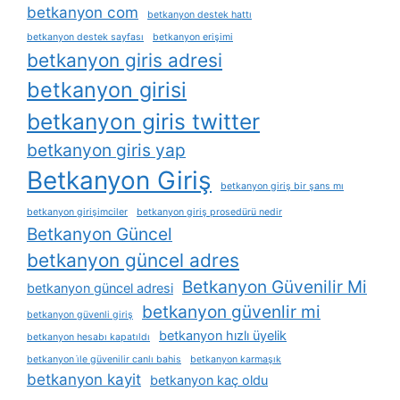
betkanyon com
betkanyon destek hattı
betkanyon destek sayfası
betkanyon erişimi
betkanyon giris adresi
betkanyon girisi
betkanyon giris twitter
betkanyon giris yap
Betkanyon Giriş
betkanyon giriş bir şans mı
betkanyon girişimciler
betkanyon giriş prosedürü nedir
Betkanyon Güncel
betkanyon güncel adres
Betkanyon Güvenilir Mi
betkanyon güncel adresi
betkanyon güvenlir mi
betkanyon güvenli giriş
betkanyon hızlı üyelik
betkanyon hesabı kapatıldı
betkanyon i̇le güvenilir canlı bahis
betkanyon karmaşık
betkanyon kayit
betkanyon kaç oldu