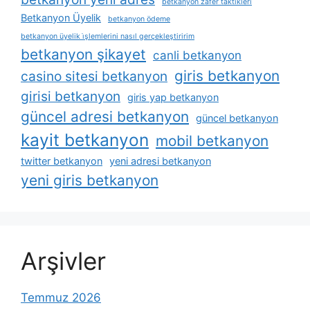
betkanyon zafer taktikleri
Betkanyon Üyelik
betkanyon ödeme
betkanyon üyelik i̇şlemlerini nasıl gerçekleştiririm
betkanyon şikayet
canli betkanyon
giris betkanyon
casino sitesi betkanyon
girisi betkanyon
giris yap betkanyon
güncel adresi betkanyon
güncel betkanyon
kayit betkanyon
mobil betkanyon
twitter betkanyon
yeni adresi betkanyon
yeni giris betkanyon
Arşivler
Temmuz 2026