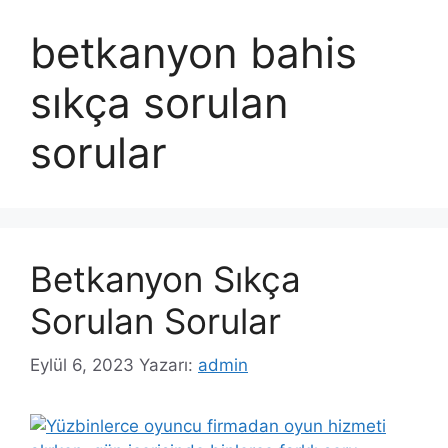
betkanyon bahis
sıkça sorulan
sorular
Betkanyon Sıkça
Sorulan Sorular
Eylül 6, 2023
Yazarı:
admin