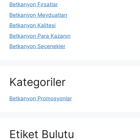
Betkanyon Fırsatlar
Betkanyon Mevduatları
Betkanyon Kalitesi
Betkanyon Para Kazanın
Betkanyon Seçenekler
Kategoriler
Betkanyon Promosyonlar
Etiket Bulutu