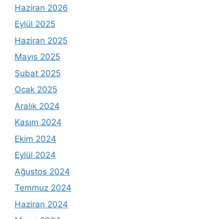
Haziran 2026
Eylül 2025
Haziran 2025
Mayıs 2025
Şubat 2025
Ocak 2025
Aralık 2024
Kasım 2024
Ekim 2024
Eylül 2024
Ağustos 2024
Temmuz 2024
Haziran 2024