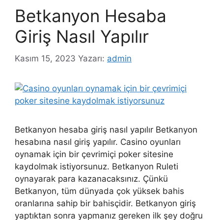
Betkanyon Hesaba
Giriş Nasıl Yapılır
Kasım 15, 2023
Yazarı:
admin
Betkanyon hesaba giriş nasıl yapılır Betkanyon
hesabına nasıl giriş yapılır. Casino oyunları
oynamak için bir çevrimiçi poker sitesine
kaydolmak istiyorsunuz. Betkanyon Ruleti
oynayarak para kazanacaksınız. Çünkü
Betkanyon, tüm dünyada çok yüksek bahis
oranlarına sahip bir bahisçidir. Betkanyon giriş
yaptıktan sonra yapmanız gereken ilk şey doğru