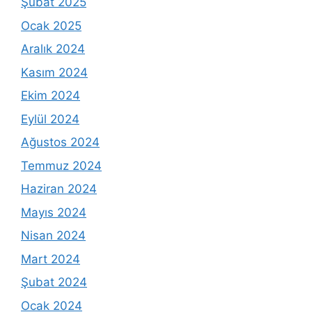
Şubat 2025
Ocak 2025
Aralık 2024
Kasım 2024
Ekim 2024
Eylül 2024
Ağustos 2024
Temmuz 2024
Haziran 2024
Mayıs 2024
Nisan 2024
Mart 2024
Şubat 2024
Ocak 2024