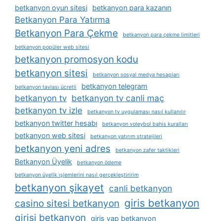
betkanyon oyun sitesi
betkanyon para kazanın
Betkanyon Para Yatırma
Betkanyon Para Çekme
betkanyon para çekme limitleri
betkanyon popüler web sitesi
betkanyon promosyon kodu
betkanyon sitesi
betkanyon sosyal medya hesapları
betkanyon telegram
betkanyon tavlası ücretli
betkanyon tv
betkanyon tv canli maç
betkanyon tv izle
betkanyon tv uygulaması nasıl kullanılır
betkanyon twitter hesabı
betkanyon voleybol bahis kuralları
betkanyon web sitesi
betkanyon yatırım stratejileri
betkanyon yeni adres
betkanyon zafer taktikleri
Betkanyon Üyelik
betkanyon ödeme
betkanyon üyelik i̇şlemlerini nasıl gerçekleştiririm
betkanyon şikayet
canli betkanyon
giris betkanyon
casino sitesi betkanyon
girisi betkanyon
giris yap betkanyon