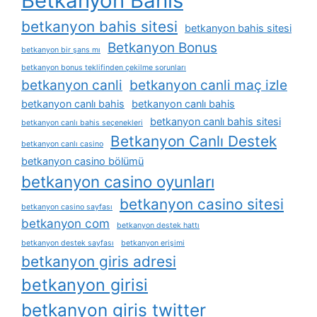
Betkanyon Bahis
betkanyon bahis sitesi
betkanyon bahis sitesi
Betkanyon Bonus
betkanyon bir şans mı
betkanyon bonus teklifinden çekilme sorunları
betkanyon canli
betkanyon canli maç izle
betkanyon canlı bahis
betkanyon canlı bahis
betkanyon canlı bahis sitesi
betkanyon canlı bahis seçenekleri
Betkanyon Canlı Destek
betkanyon canlı casino
betkanyon casino bölümü
betkanyon casino oyunları
betkanyon casino sitesi
betkanyon casino sayfası
betkanyon com
betkanyon destek hattı
betkanyon destek sayfası
betkanyon erişimi
betkanyon giris adresi
betkanyon girisi
betkanyon giris twitter