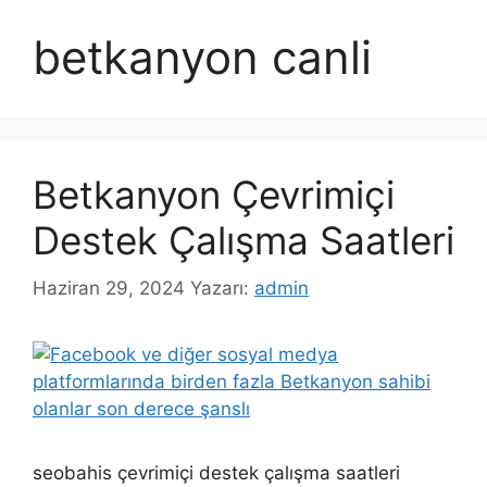
betkanyon canli
Betkanyon Çevrimiçi
Destek Çalışma Saatleri
Haziran 29, 2024
Yazarı:
admin
seobahis çevrimiçi destek çalışma saatleri