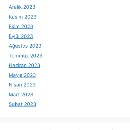
Aralık 2023
Kasım 2023
Ekim 2023
Eylül 2023
Ağustos 2023
Temmuz 2023
Haziran 2023
Mayıs 2023
Nisan 2023
Mart 2023
Şubat 2023