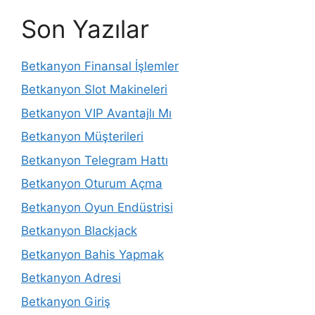
Son Yazılar
Betkanyon Finansal İşlemler
Betkanyon Slot Makineleri
Betkanyon VIP Avantajlı Mı
Betkanyon Müşterileri
Betkanyon Telegram Hattı
Betkanyon Oturum Açma
Betkanyon Oyun Endüstrisi
Betkanyon Blackjack
Betkanyon Bahis Yapmak
Betkanyon Adresi
Betkanyon Giriş