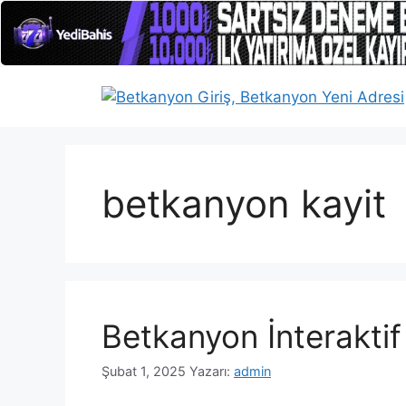
İçeriğe
atla
betkanyon kayit
Betkanyon İnteraktif
Şubat 1, 2025
Yazarı:
admin