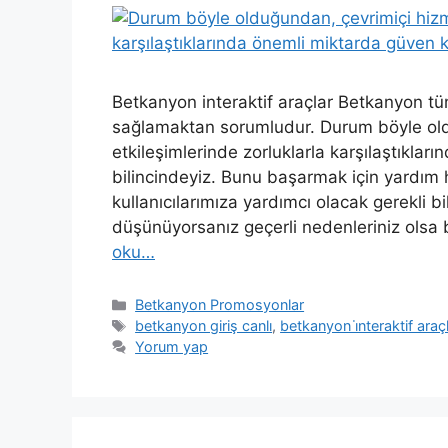
Betkanyon interaktif araçlar Betkanyon tüm
sağlamaktan sorumludur. Durum böyle olduğ
etkileşimlerinde zorluklarla karşılaştıklar
bilincindeyiz. Bunu başarmak için yardım h
kullanıcılarımıza yardımcı olacak gerekli bil
düşünüyorsanız geçerli nedenleriniz olsa b
oku…
Kategoriler
Betkanyon Promosyonlar
Etiketler
betkanyon giriş canlı
,
betkanyon i̇nteraktif araç
Yorum yap