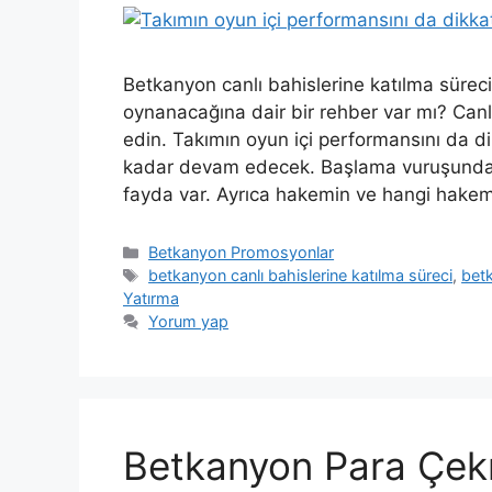
Betkanyon canlı bahislerine katılma süreci
oynanacağına dair bir rehber var mı? Canl
edin. Takımın oyun içi performansını da 
kadar devam edecek. Başlama vuruşundan ön
fayda var. Ayrıca hakemin ve hangi hake
Kategoriler
Betkanyon Promosyonlar
Etiketler
betkanyon canlı bahislerine katılma süreci
,
betk
Yatırma
Yorum yap
Betkanyon Para Çek