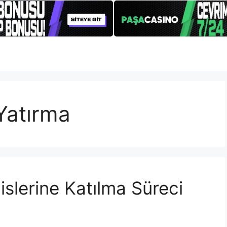
Yatırma
slerine Katılma Süreci