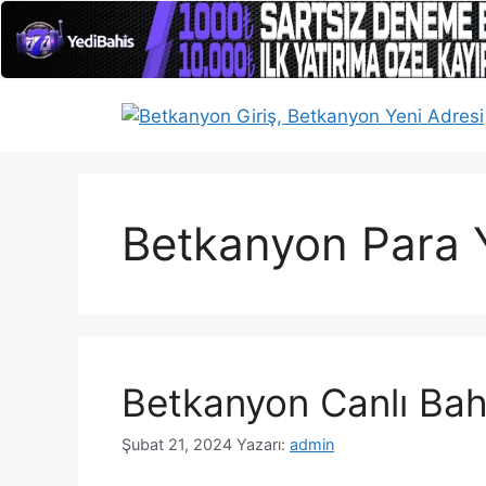
İçeriğe
atla
Betkanyon Para 
Betkanyon Canlı Bahi
Şubat 21, 2024
Yazarı:
admin