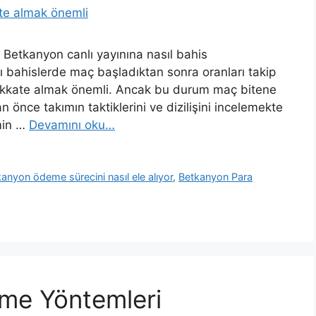
 Betkanyon canlı yayınına nasıl bahis
ı bahislerde maç başladıktan sonra oranları takip
dikkate almak önemli. Ancak bu durum maç bitene
ce takımın taktiklerini ve dizilişini incelemekte
min …
Devamını oku…
anyon ödeme sürecini nasıl ele alıyor
,
Betkanyon Para
me Yöntemleri