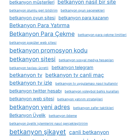
betkanyon nasil bir site
betkanyon müşterileri
betkanyon olumlu geri bildirim
betkanyon oyun seçenekleri
betkanyon oyun sitesi
betkanyon para kazanın
Betkanyon Para Yatırma
Betkanyon Para Çekme
betkanyon para çekme limitleri
betkanyon popüler web sitesi
betkanyon promosyon kodu
betkanyon sitesi
betkanyon sosyal medya hesapları
betkanyon telegram
betkanyon tavlası ücretli
betkanyon tv
betkanyon tv canli maç
betkanyon tv izle
betkanyon tv uygulaması nasıl kullanılır
betkanyon twitter hesabı
betkanyon voleybol bahis kuralları
betkanyon web sitesi
betkanyon yatırım stratejileri
betkanyon yeni adres
betkanyon zafer taktikleri
Betkanyon Üyelik
betkanyon ödeme
betkanyon üyelik i̇şlemlerini nasıl gerçekleştiririm
betkanyon şikayet
canli betkanyon