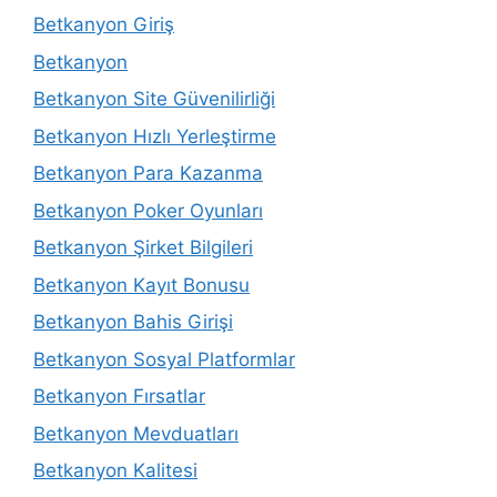
Betkanyon Giriş
Betkanyon
Betkanyon Site Güvenilirliği
Betkanyon Hızlı Yerleştirme
Betkanyon Para Kazanma
Betkanyon Poker Oyunları
Betkanyon Şirket Bilgileri
Betkanyon Kayıt Bonusu
Betkanyon Bahis Girişi
Betkanyon Sosyal Platformlar
Betkanyon Fırsatlar
Betkanyon Mevduatları
Betkanyon Kalitesi