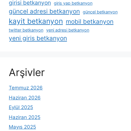
girisi betkanyon
giris yap betkanyon
güncel adresi betkanyon
güncel betkanyon
kayit betkanyon
mobil betkanyon
twitter betkanyon
yeni adresi betkanyon
yeni giris betkanyon
Arşivler
Temmuz 2026
Haziran 2026
Eylül 2025
Haziran 2025
Mayıs 2025