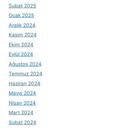
Şubat 2025
Ocak 2025
Aralık 2024
Kasım 2024
Ekim 2024
Eylül 2024
Ağustos 2024
Temmuz 2024
Haziran 2024
Mayıs 2024
Nisan 2024
Mart 2024
Şubat 2024