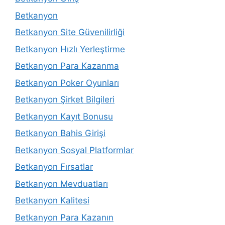
Betkanyon
Betkanyon Site Güvenilirliği
Betkanyon Hızlı Yerleştirme
Betkanyon Para Kazanma
Betkanyon Poker Oyunları
Betkanyon Şirket Bilgileri
Betkanyon Kayıt Bonusu
Betkanyon Bahis Girişi
Betkanyon Sosyal Platformlar
Betkanyon Fırsatlar
Betkanyon Mevduatları
Betkanyon Kalitesi
Betkanyon Para Kazanın