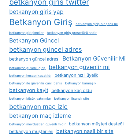
betkanyon giris twitter
betkanyon giris yap
Betkanyon Giriş
betkanyon giriş bir şans mı
betkanyon girişimciler
betkanyon giriş prosedürü nedir
Betkanyon Güncel
betkanyon güncel adres
Betkanyon Güvenilir Mi
betkanyon güncel adresi
betkanyon güvenlir mi
betkanyon güvenli giriş
betkanyon hızlı üyelik
betkanyon hesabı kapatıldı
betkanyon i̇le güvenilir canlı bahis
betkanyon karmaşık
betkanyon kayit
betkanyon kaç oldu
betkanyon küçük yatırımlar
betkanyon lisanslı site
betkanyon maç izle
betkanyon maç izleme
betkanyon müşteri desteği
betkanyon mevduatları güvenli midir
betkanyon nasil bir site
betkanyon müşterileri