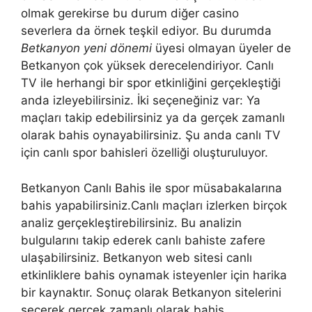
olmak gerekirse bu durum diğer casino
severlera da örnek teşkil ediyor. Bu durumda
Betkanyon yeni dönemi
üyesi olmayan üyeler de
Betkanyon çok yüksek derecelendiriyor. Canlı
TV ile herhangi bir spor etkinliğini gerçekleştiği
anda izleyebilirsiniz. İki seçeneğiniz var: Ya
maçları takip edebilirsiniz ya da gerçek zamanlı
olarak bahis oynayabilirsiniz. Şu anda canlı TV
için canlı spor bahisleri özelliği oluşturuluyor.
Betkanyon Canlı Bahis ile spor müsabakalarına
bahis yapabilirsiniz.Canlı maçları izlerken birçok
analiz gerçekleştirebilirsiniz. Bu analizin
bulgularını takip ederek canlı bahiste zafere
ulaşabilirsiniz. Betkanyon web sitesi canlı
etkinliklere bahis oynamak isteyenler için harika
bir kaynaktır. Sonuç olarak Betkanyon sitelerini
seçerek gerçek zamanlı olarak bahis