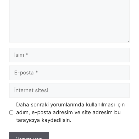
İsim
E-
posta
İnternet
sitesi
Daha sonraki yorumlarımda kullanılması için
adım, e-posta adresim ve site adresim bu
tarayıcıya kaydedilsin.