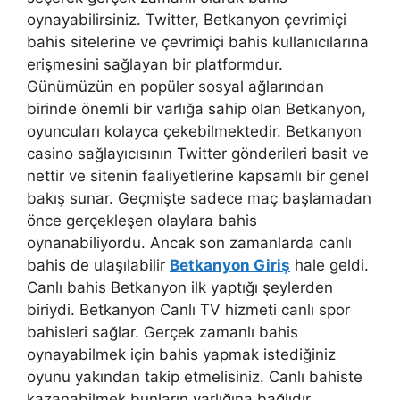
oynayabilirsiniz. Twitter, Betkanyon çevrimiçi
bahis sitelerine ve çevrimiçi bahis kullanıcılarına
erişmesini sağlayan bir platformdur.
Günümüzün en popüler sosyal ağlarından
birinde önemli bir varlığa sahip olan Betkanyon,
oyuncuları kolayca çekebilmektedir. Betkanyon
casino sağlayıcısının Twitter gönderileri basit ve
nettir ve sitenin faaliyetlerine kapsamlı bir genel
bakış sunar. Geçmişte sadece maç başlamadan
önce gerçekleşen olaylara bahis
oynanabiliyordu. Ancak son zamanlarda canlı
bahis de ulaşılabilir
Betkanyon Giriş
hale geldi.
Canlı bahis Betkanyon ilk yaptığı şeylerden
biriydi. Betkanyon Canlı TV hizmeti canlı spor
bahisleri sağlar. Gerçek zamanlı bahis
oynayabilmek için bahis yapmak istediğiniz
oyunu yakından takip etmelisiniz. Canlı bahiste
kazanabilmek bunların varlığına bağlıdır.