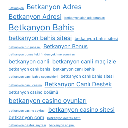
Betkanyon Adres
Betkanyon
Betkanyon Adresi
betkanyon alan adı sorunları
Betkanyon Bahis
betkanyon bahis sitesi
betkanyon bahis sitesi
Betkanyon Bonus
betkanyon bir şans mı
betkanyon bonus teklifinden çekilme sorunları
betkanyon canli
betkanyon canli maç izle
betkanyon canlı bahis
betkanyon canlı bahis
betkanyon canlı bahis sitesi
betkanyon canlı bahis seçenekleri
Betkanyon Canlı Destek
betkanyon canlı casino
betkanyon casino bölümü
betkanyon casino oyunları
betkanyon casino sitesi
betkanyon casino sayfası
betkanyon com
betkanyon destek hattı
betkanyon destek sayfası
betkanyon erişimi