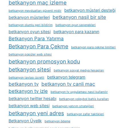
betkanyon maç izleme
betkanyon müşteri desteği
betkanyon mevduatları güvenli midir
betkanyon nasil bir site
betkanyon müşterileri
betkanyon olumlu geri bildirim
betkanyon oyun seçenekleri
betkanyon oyun sitesi
betkanyon para kazanın
Betkanyon Para Yatırma
Betkanyon Para Çekme
betkanyon para çekme limitleri
betkanyon popüler web sitesi
betkanyon promosyon kodu
betkanyon sitesi
betkanyon sosyal medya hesapları
betkanyon telegram
betkanyon tavlası ücretli
betkanyon tv
betkanyon tv canli maç
betkanyon tv izle
betkanyon tv uygulaması nasıl kullanılır
betkanyon twitter hesabı
betkanyon voleybol bahis kuralları
betkanyon web sitesi
betkanyon yatırım stratejileri
betkanyon yeni adres
betkanyon zafer taktikleri
Betkanyon Üyelik
betkanyon ödeme