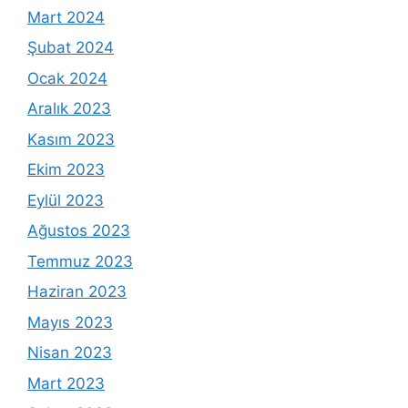
Mart 2024
Şubat 2024
Ocak 2024
Aralık 2023
Kasım 2023
Ekim 2023
Eylül 2023
Ağustos 2023
Temmuz 2023
Haziran 2023
Mayıs 2023
Nisan 2023
Mart 2023