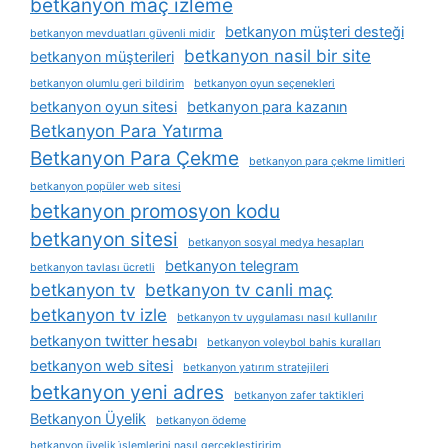
betkanyon maç izleme
betkanyon müşteri desteği
betkanyon mevduatları güvenli midir
betkanyon nasil bir site
betkanyon müşterileri
betkanyon olumlu geri bildirim
betkanyon oyun seçenekleri
betkanyon oyun sitesi
betkanyon para kazanın
Betkanyon Para Yatırma
Betkanyon Para Çekme
betkanyon para çekme limitleri
betkanyon popüler web sitesi
betkanyon promosyon kodu
betkanyon sitesi
betkanyon sosyal medya hesapları
betkanyon telegram
betkanyon tavlası ücretli
betkanyon tv
betkanyon tv canli maç
betkanyon tv izle
betkanyon tv uygulaması nasıl kullanılır
betkanyon twitter hesabı
betkanyon voleybol bahis kuralları
betkanyon web sitesi
betkanyon yatırım stratejileri
betkanyon yeni adres
betkanyon zafer taktikleri
Betkanyon Üyelik
betkanyon ödeme
betkanyon üyelik i̇şlemlerini nasıl gerçekleştiririm