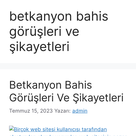
betkanyon bahis
görüşleri ve
şikayetleri
Betkanyon Bahis
Görüşleri Ve Şikayetleri
Temmuz 15, 2023
Yazarı:
admin