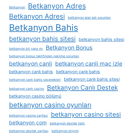
Betkanyon Adres
Betkanyon
Betkanyon Adresi
betkanyon alan adı sorunları
Betkanyon Bahis
betkanyon bahis sitesi
betkanyon bahis sitesi
Betkanyon Bonus
betkanyon bir şans mı
betkanyon bonus teklifinden çekilme sorunları
betkanyon canli
betkanyon canli maç izle
betkanyon canlı bahis
betkanyon canlı bahis
betkanyon canlı bahis sitesi
betkanyon canlı bahis seçenekleri
Betkanyon Canlı Destek
betkanyon canlı casino
betkanyon casino bölümü
betkanyon casino oyunları
betkanyon casino sitesi
betkanyon casino sayfası
betkanyon com
betkanyon destek hattı
betkanyon destek sayfası
betkanyon erişimi