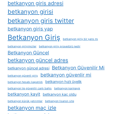
betkanyon giris adresi
betkanyon girisi
betkanyon giris twitter
betkanyon giris yap
Betkanyon Giriş
betkanyon giriş bir şans mı
betkanyon girişimciler
betkanyon giriş prosedürü nedir
Betkanyon Güncel
betkanyon güncel adres
Betkanyon Güvenilir Mi
betkanyon güncel adresi
betkanyon güvenlir mi
betkanyon güvenli giriş
betkanyon hızlı üyelik
betkanyon hesabı kapatıldı
betkanyon i̇le güvenilir canlı bahis
betkanyon karmaşık
betkanyon kayit
betkanyon kaç oldu
betkanyon küçük yatırımlar
betkanyon lisanslı site
betkanyon maç izle