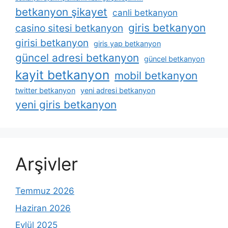
betkanyon şikayet
canli betkanyon
giris betkanyon
casino sitesi betkanyon
girisi betkanyon
giris yap betkanyon
güncel adresi betkanyon
güncel betkanyon
kayit betkanyon
mobil betkanyon
twitter betkanyon
yeni adresi betkanyon
yeni giris betkanyon
Arşivler
Temmuz 2026
Haziran 2026
Eylül 2025