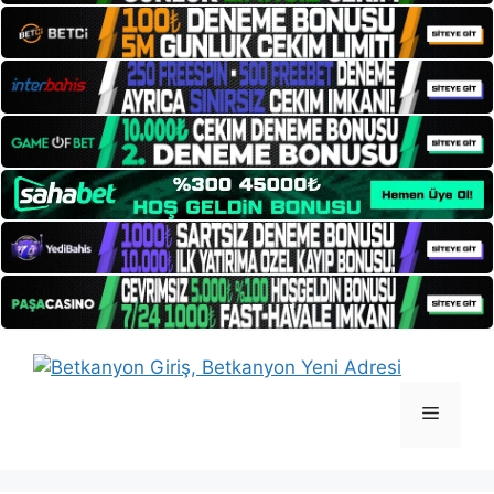
İçeriğe
atla
Menü