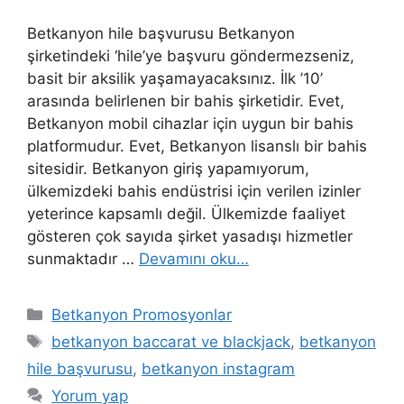
Betkanyon hile başvurusu Betkanyon
şirketindeki ‘hile’ye başvuru göndermezseniz,
basit bir aksilik yaşamayacaksınız. İlk ’10’
arasında belirlenen bir bahis şirketidir. Evet,
Betkanyon mobil cihazlar için uygun bir bahis
platformudur. Evet, Betkanyon lisanslı bir bahis
sitesidir. Betkanyon giriş yapamıyorum,
ülkemizdeki bahis endüstrisi için verilen izinler
yeterince kapsamlı değil. Ülkemizde faaliyet
gösteren çok sayıda şirket yasadışı hizmetler
sunmaktadır …
Devamını oku…
Kategoriler
Betkanyon Promosyonlar
Etiketler
betkanyon baccarat ve blackjack
,
betkanyon
hile başvurusu
,
betkanyon instagram
Yorum yap