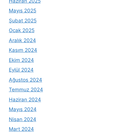
Haziran 2025
Mayıs 2025
Şubat 2025
Ocak 2025
Aralık 2024
Kasım 2024
Ekim 2024
Eylül 2024
Ağustos 2024
Temmuz 2024
Haziran 2024
Mayıs 2024
Nisan 2024
Mart 2024