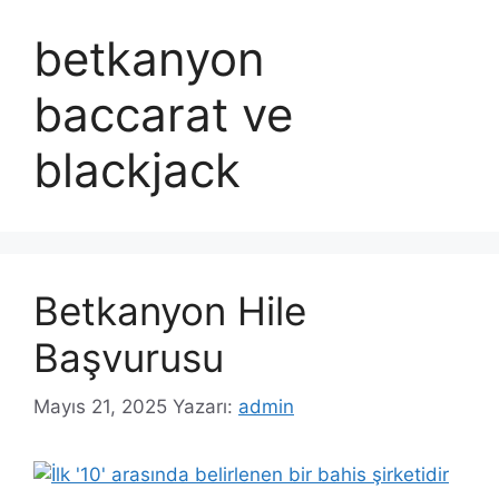
betkanyon
baccarat ve
blackjack
Betkanyon Hile
Başvurusu
Mayıs 21, 2025
Yazarı:
admin