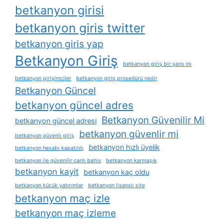
betkanyon girisi
betkanyon giris twitter
betkanyon giris yap
Betkanyon Giriş
betkanyon giriş bir şans mı
betkanyon girişimciler
betkanyon giriş prosedürü nedir
Betkanyon Güncel
betkanyon güncel adres
Betkanyon Güvenilir Mi
betkanyon güncel adresi
betkanyon güvenlir mi
betkanyon güvenli giriş
betkanyon hızlı üyelik
betkanyon hesabı kapatıldı
betkanyon i̇le güvenilir canlı bahis
betkanyon karmaşık
betkanyon kayit
betkanyon kaç oldu
betkanyon küçük yatırımlar
betkanyon lisanslı site
betkanyon maç izle
betkanyon maç izleme