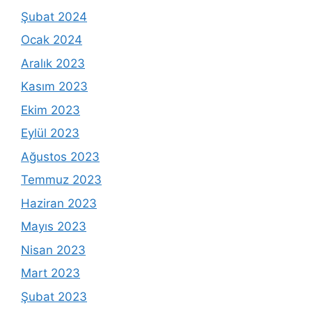
Şubat 2024
Ocak 2024
Aralık 2023
Kasım 2023
Ekim 2023
Eylül 2023
Ağustos 2023
Temmuz 2023
Haziran 2023
Mayıs 2023
Nisan 2023
Mart 2023
Şubat 2023