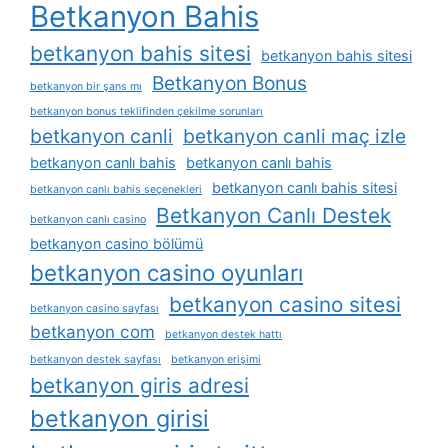
Betkanyon Bahis
betkanyon bahis sitesi
betkanyon bahis sitesi
Betkanyon Bonus
betkanyon bir şans mı
betkanyon bonus teklifinden çekilme sorunları
betkanyon canli
betkanyon canli maç izle
betkanyon canlı bahis
betkanyon canlı bahis
betkanyon canlı bahis sitesi
betkanyon canlı bahis seçenekleri
Betkanyon Canlı Destek
betkanyon canlı casino
betkanyon casino bölümü
betkanyon casino oyunları
betkanyon casino sitesi
betkanyon casino sayfası
betkanyon com
betkanyon destek hattı
betkanyon destek sayfası
betkanyon erişimi
betkanyon giris adresi
betkanyon girisi