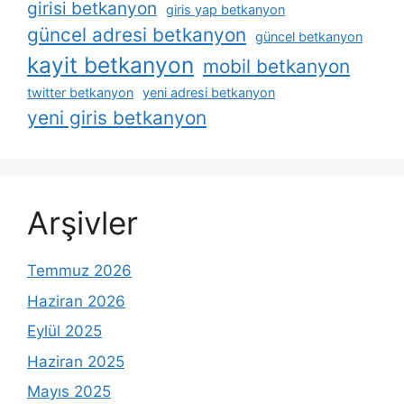
girisi betkanyon
giris yap betkanyon
güncel adresi betkanyon
güncel betkanyon
kayit betkanyon
mobil betkanyon
twitter betkanyon
yeni adresi betkanyon
yeni giris betkanyon
Arşivler
Temmuz 2026
Haziran 2026
Eylül 2025
Haziran 2025
Mayıs 2025