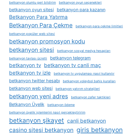
betkanyon olumlu geri bildirim
betkanyon oyun seçenekleri
betkanyon oyun sitesi
betkanyon para kazanın
Betkanyon Para Yatırma
Betkanyon Para Çekme
betkanyon para çekme limitleri
betkanyon popüler web sitesi
betkanyon promosyon kodu
betkanyon sitesi
betkanyon sosyal medya hesapları
betkanyon telegram
betkanyon tavlası ücretli
betkanyon tv
betkanyon tv canli maç
betkanyon tv izle
betkanyon tv uygulaması nasıl kullanılır
betkanyon twitter hesabı
betkanyon voleybol bahis kuralları
betkanyon web sitesi
betkanyon yatırım stratejileri
betkanyon yeni adres
betkanyon zafer taktikleri
Betkanyon Üyelik
betkanyon ödeme
betkanyon üyelik i̇şlemlerini nasıl gerçekleştiririm
betkanyon şikayet
canli betkanyon
giris betkanyon
casino sitesi betkanyon