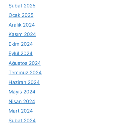
Şubat 2025
Ocak 2025
Aralık 2024
Kasım 2024
Ekim 2024
Eylül 2024
Ağustos 2024
Temmuz 2024
Haziran 2024
Mayıs 2024
Nisan 2024
Mart 2024
Şubat 2024