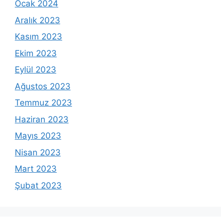
Ocak 2024
Aralık 2023
Kasım 2023
Ekim 2023
Eylül 2023
Ağustos 2023
Temmuz 2023
Haziran 2023
Mayıs 2023
Nisan 2023
Mart 2023
Şubat 2023