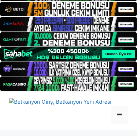
İçeriğe
atla
Menü