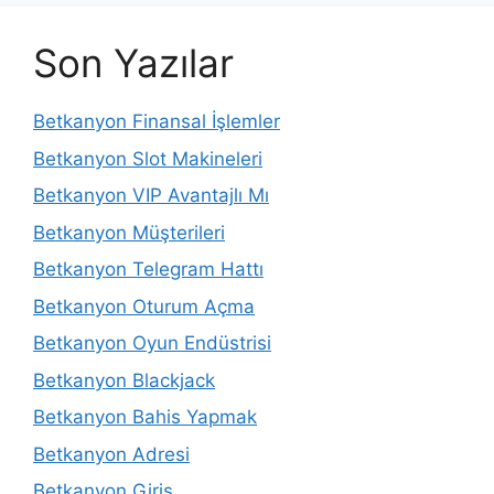
Son Yazılar
Betkanyon Finansal İşlemler
Betkanyon Slot Makineleri
Betkanyon VIP Avantajlı Mı
Betkanyon Müşterileri
Betkanyon Telegram Hattı
Betkanyon Oturum Açma
Betkanyon Oyun Endüstrisi
Betkanyon Blackjack
Betkanyon Bahis Yapmak
Betkanyon Adresi
Betkanyon Giriş