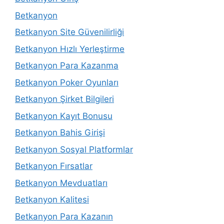
Betkanyon
Betkanyon Site Güvenilirliği
Betkanyon Hızlı Yerleştirme
Betkanyon Para Kazanma
Betkanyon Poker Oyunları
Betkanyon Şirket Bilgileri
Betkanyon Kayıt Bonusu
Betkanyon Bahis Girişi
Betkanyon Sosyal Platformlar
Betkanyon Fırsatlar
Betkanyon Mevduatları
Betkanyon Kalitesi
Betkanyon Para Kazanın