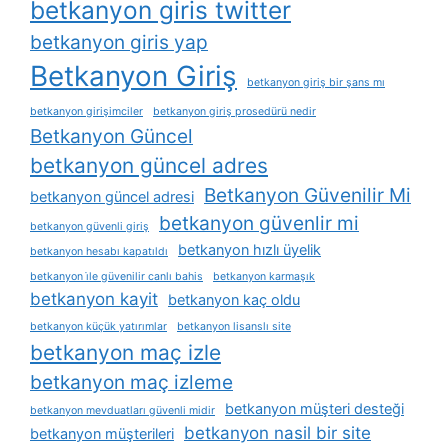
betkanyon giris twitter
betkanyon giris yap
Betkanyon Giriş
betkanyon giriş bir şans mı
betkanyon girişimciler
betkanyon giriş prosedürü nedir
Betkanyon Güncel
betkanyon güncel adres
Betkanyon Güvenilir Mi
betkanyon güncel adresi
betkanyon güvenlir mi
betkanyon güvenli giriş
betkanyon hızlı üyelik
betkanyon hesabı kapatıldı
betkanyon i̇le güvenilir canlı bahis
betkanyon karmaşık
betkanyon kayit
betkanyon kaç oldu
betkanyon küçük yatırımlar
betkanyon lisanslı site
betkanyon maç izle
betkanyon maç izleme
betkanyon müşteri desteği
betkanyon mevduatları güvenli midir
betkanyon nasil bir site
betkanyon müşterileri