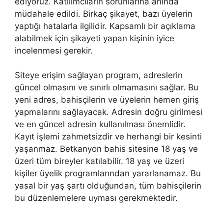
ediyoruz. Katılımcıların sorunlarına anında
müdahale edildi. Birkaç şikayet, bazı üyelerin
yaptığı hatalarla ilgilidir. Kapsamlı bir açıklama
alabilmek için şikayeti yapan kişinin iyice
incelenmesi gerekir.
Siteye erişim sağlayan program, adreslerin
güncel olmasını ve sınırlı olmamasını sağlar. Bu
yeni adres, bahisçilerin ve üyelerin hemen giriş
yapmalarını sağlayacak. Adresin doğru girilmesi
ve en güncel adresin kullanılması önemlidir.
Kayıt işlemi zahmetsizdir ve herhangi bir kesinti
yaşanmaz. Betkanyon bahis sitesine 18 yaş ve
üzeri tüm bireyler katılabilir. 18 yaş ve üzeri
kişiler üyelik programlarından yararlanamaz. Bu
yasal bir yaş şartı olduğundan, tüm bahisçilerin
bu düzenlemelere uyması gerekmektedir.