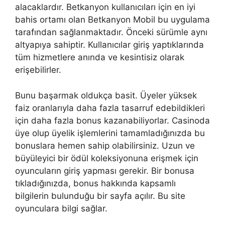
alacaklardır. Betkanyon kullanıcıları için en iyi
bahis ortamı olan Betkanyon Mobil bu uygulama
tarafından sağlanmaktadır. Önceki sürümle aynı
altyapıya sahiptir. Kullanıcılar giriş yaptıklarında
tüm hizmetlere anında ve kesintisiz olarak
erişebilirler.
Bunu başarmak oldukça basit. Üyeler yüksek
faiz oranlarıyla daha fazla tasarruf edebildikleri
için daha fazla bonus kazanabiliyorlar. Casinoda
üye olup üyelik işlemlerini tamamladığınızda bu
bonuslara hemen sahip olabilirsiniz. Uzun ve
büyüleyici bir ödül koleksiyonuna erişmek için
oyuncuların giriş yapması gerekir. Bir bonusa
tıkladığınızda, bonus hakkında kapsamlı
bilgilerin bulunduğu bir sayfa açılır. Bu site
oyunculara bilgi sağlar.