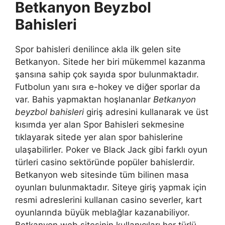
Betkanyon Beyzbol
Bahisleri
Spor bahisleri denilince akla ilk gelen site
Betkanyon. Sitede her biri mükemmel kazanma
şansına sahip çok sayıda spor bulunmaktadır.
Futbolun yanı sıra e-hokey ve diğer sporlar da
var. Bahis yapmaktan hoşlananlar
Betkanyon
beyzbol bahisleri
giriş adresini kullanarak ve üst
kısımda yer alan Spor Bahisleri sekmesine
tıklayarak sitede yer alan spor bahislerine
ulaşabilirler. Poker ve Black Jack gibi farklı oyun
türleri casino sektöründe popüler bahislerdir.
Betkanyon web sitesinde tüm bilinen masa
oyunları bulunmaktadır. Siteye giriş yapmak için
resmi adreslerini kullanan casino severler, kart
oyunlarında büyük meblağlar kazanabiliyor.