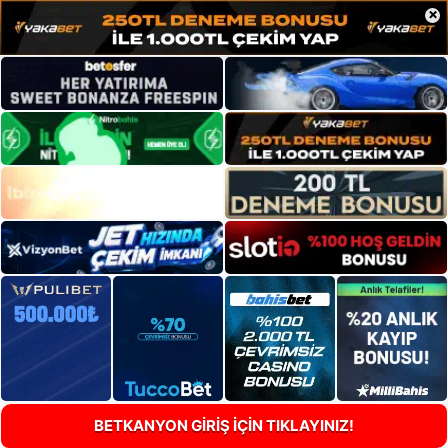
×
BETKANYON GİRİŞ İÇİN TIKLAYINIZ!