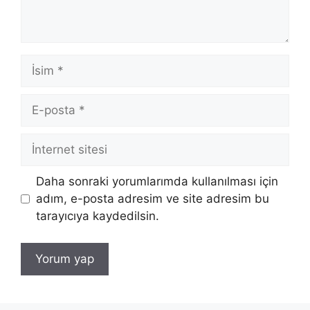
İsim
E-
posta
İnternet
sitesi
Daha sonraki yorumlarımda kullanılması için
adım, e-posta adresim ve site adresim bu
tarayıcıya kaydedilsin.