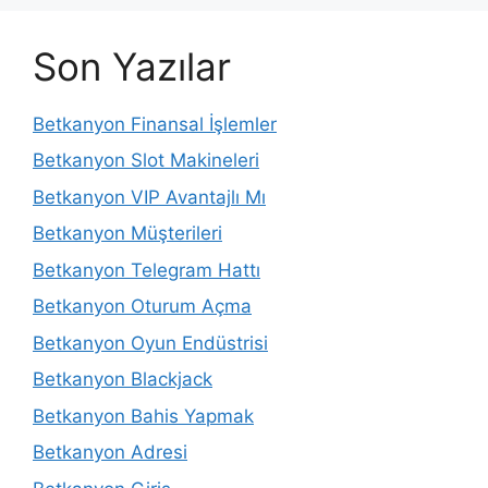
Son Yazılar
Betkanyon Finansal İşlemler
Betkanyon Slot Makineleri
Betkanyon VIP Avantajlı Mı
Betkanyon Müşterileri
Betkanyon Telegram Hattı
Betkanyon Oturum Açma
Betkanyon Oyun Endüstrisi
Betkanyon Blackjack
Betkanyon Bahis Yapmak
Betkanyon Adresi