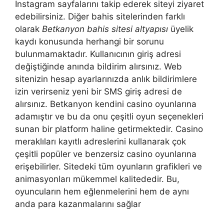
Instagram sayfalarını takip ederek siteyi ziyaret
edebilirsiniz. Diğer bahis sitelerinden farklı
olarak
Betkanyon bahis sitesi altyapısı
üyelik
kaydı konusunda herhangi bir sorunu
bulunmamaktadır. Kullanıcının giriş adresi
değiştiğinde anında bildirim alırsınız. Web
sitenizin hesap ayarlarınızda anlık bildirimlere
izin verirseniz yeni bir SMS giriş adresi de
alırsınız. Betkanyon kendini casino oyunlarına
adamıştır ve bu da onu çeşitli oyun seçenekleri
sunan bir platform haline getirmektedir. Casino
meraklıları kayıtlı adreslerini kullanarak çok
çeşitli popüler ve benzersiz casino oyunlarına
erişebilirler. Sitedeki tüm oyunların grafikleri ve
animasyonları mükemmel kalitededir. Bu,
oyuncuların hem eğlenmelerini hem de aynı
anda para kazanmalarını sağlar