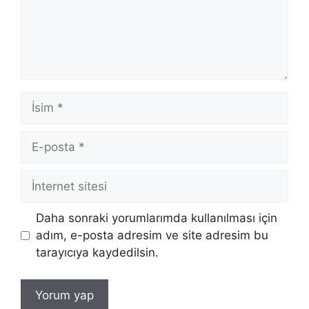
İsim
E-
posta
İnternet
sitesi
Daha sonraki yorumlarımda kullanılması için
adım, e-posta adresim ve site adresim bu
tarayıcıya kaydedilsin.