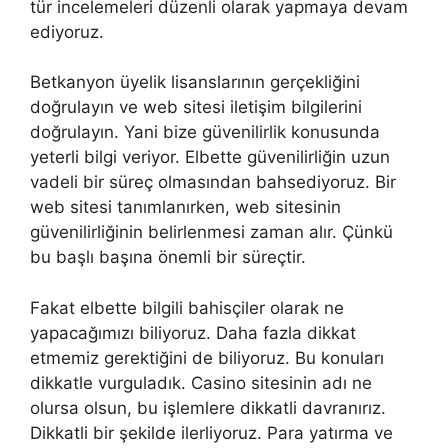
tür incelemeleri düzenli olarak yapmaya devam
ediyoruz.
Betkanyon üyelik lisanslarının gerçekliğini
doğrulayın ve web sitesi iletişim bilgilerini
doğrulayın. Yani bize güvenilirlik konusunda
yeterli bilgi veriyor. Elbette güvenilirliğin uzun
vadeli bir süreç olmasından bahsediyoruz. Bir
web sitesi tanımlanırken, web sitesinin
güvenilirliğinin belirlenmesi zaman alır. Çünkü
bu başlı başına önemli bir süreçtir.
Fakat elbette bilgili bahisçiler olarak ne
yapacağımızı biliyoruz. Daha fazla dikkat
etmemiz gerektiğini de biliyoruz. Bu konuları
dikkatle vurguladık. Casino sitesinin adı ne
olursa olsun, bu işlemlere dikkatli davranırız.
Dikkatli bir şekilde ilerliyoruz. Para yatırma ve