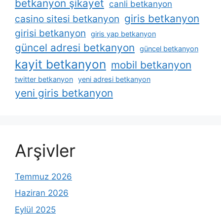
betkanyon şikayet
canli betkanyon
giris betkanyon
casino sitesi betkanyon
girisi betkanyon
giris yap betkanyon
güncel adresi betkanyon
güncel betkanyon
kayit betkanyon
mobil betkanyon
twitter betkanyon
yeni adresi betkanyon
yeni giris betkanyon
Arşivler
Temmuz 2026
Haziran 2026
Eylül 2025