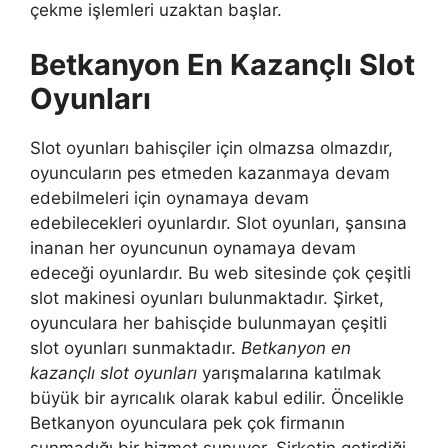
çekme işlemleri uzaktan başlar.
Betkanyon En Kazançlı Slot
Oyunları
Slot oyunları bahisçiler için olmazsa olmazdır,
oyuncuların pes etmeden kazanmaya devam
edebilmeleri için oynamaya devam
edebilecekleri oyunlardır. Slot oyunları, şansına
inanan her oyuncunun oynamaya devam
edeceği oyunlardır. Bu web sitesinde çok çeşitli
slot makinesi oyunları bulunmaktadır. Şirket,
oyunculara her bahisçide bulunmayan çeşitli
slot oyunları sunmaktadır.
Betkanyon en
kazançlı slot oyunları
yarışmalarına katılmak
büyük bir ayrıcalık olarak kabul edilir. Öncelikle
Betkanyon oyunculara pek çok firmanın