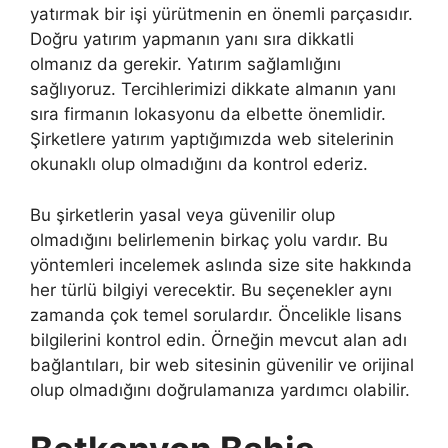
yatırmak bir işi yürütmenin en önemli parçasıdır.
Doğru yatırım yapmanın yanı sıra dikkatli
olmanız da gerekir. Yatırım sağlamlığını
sağlıyoruz. Tercihlerimizi dikkate almanın yanı
sıra firmanın lokasyonu da elbette önemlidir.
Şirketlere yatırım yaptığımızda web sitelerinin
okunaklı olup olmadığını da kontrol ederiz.
Bu şirketlerin yasal veya güvenilir olup
olmadığını belirlemenin birkaç yolu vardır. Bu
yöntemleri incelemek aslında size site hakkında
her türlü bilgiyi verecektir. Bu seçenekler aynı
zamanda çok temel sorulardır. Öncelikle lisans
bilgilerini kontrol edin. Örneğin mevcut alan adı
bağlantıları, bir web sitesinin güvenilir ve orijinal
olup olmadığını doğrulamanıza yardımcı olabilir.