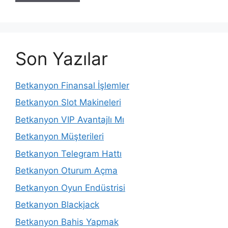
Son Yazılar
Betkanyon Finansal İşlemler
Betkanyon Slot Makineleri
Betkanyon VIP Avantajlı Mı
Betkanyon Müşterileri
Betkanyon Telegram Hattı
Betkanyon Oturum Açma
Betkanyon Oyun Endüstrisi
Betkanyon Blackjack
Betkanyon Bahis Yapmak