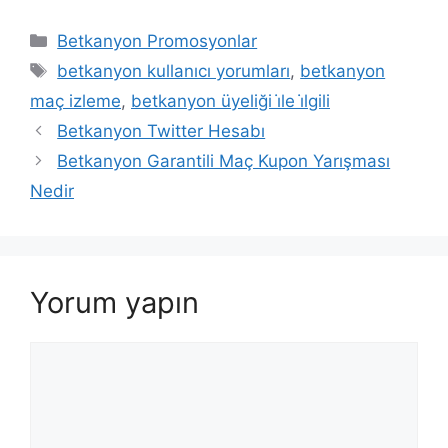
Kategoriler
Betkanyon Promosyonlar
Etiketler
betkanyon kullanıcı yorumları
,
betkanyon
maç izleme
,
betkanyon üyeliği i̇le i̇lgili
Betkanyon Twitter Hesabı
Betkanyon Garantili Maç Kupon Yarışması
Nedir
Yorum yapın
Yorum