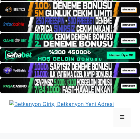
İçeriğe
atla
Menü