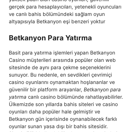
gerçek para hesaplayıcıları, yetenekli oyuncuları
ve canlı bahis bölümündeki sağlam oyun
altyapısıyla Betkanyon eşi benzeri yoktur
Betkanyon Para Yatırma
Basit para yatırma işlemleri yapan Betkanyon
Casino müşterileri arasında popüler olan web
sitesinde de aynı para çekme seçeneklerini
sunuyor. Bu nedenle, en sevdikleri çevrimiçi
casino oyunlarını oynamaktan hoşlananlar ve
güvenilir bir platform arayanlar,
Betkanyon para
yatırma
canlı casino bölümünde rahatlayabilirler.
Ülkemizde son yıllarda bahis siteleri ve casino
oyunları daha popüler hale gelmiştir ve
Betkanyon gün içerisinde oynanabilecek farklı
oyunlar sunan yasa dışı bir bahis sitesidir.