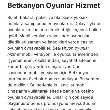
Betkanyon Oyunlar Hizmet
Rulet, bakara, poker ve blackjack yüksek
oranlara sahip popüler oyunlardır. Dolayısıyla bu
oyunlara katılanların tercih ettiği seçenek haline
geldi. Mobil versiyon sayesinde oyuncular
diledikleri zaman ve istedikleri yerde casino
oyunları oynayabilirler.
Betkanyon oyunlar
hizmet
mobil versiyon ile oyuncular evlerinden,
işyerlerinden, okullarından, seyahat sitelerine
kadar birçok yerden ulaşabiliyor. Canlı
casinonun mobil versiyonu için Betkanyon
tarafından özel bir bonus sunuluyor. Bu yöntem
de etkilidir. Bu nedenle kullanıcılar mobil
cihazlarını kullanarak sitede bahis ve casino
oyunları oynayabilirler. Onlar için çok sayıda
olağanüstü bonus promosyonu mevcuttur. En
yüksek puan alan casino oyunları, güvenilir