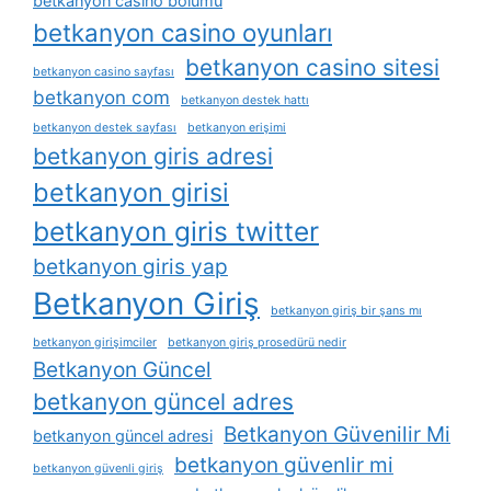
betkanyon casino bölümü
betkanyon casino oyunları
betkanyon casino sitesi
betkanyon casino sayfası
betkanyon com
betkanyon destek hattı
betkanyon destek sayfası
betkanyon erişimi
betkanyon giris adresi
betkanyon girisi
betkanyon giris twitter
betkanyon giris yap
Betkanyon Giriş
betkanyon giriş bir şans mı
betkanyon girişimciler
betkanyon giriş prosedürü nedir
Betkanyon Güncel
betkanyon güncel adres
Betkanyon Güvenilir Mi
betkanyon güncel adresi
betkanyon güvenlir mi
betkanyon güvenli giriş