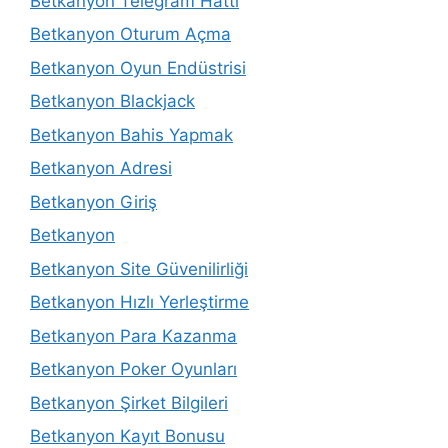
Betkanyon Telegram Hattı
Betkanyon Oturum Açma
Betkanyon Oyun Endüstrisi
Betkanyon Blackjack
Betkanyon Bahis Yapmak
Betkanyon Adresi
Betkanyon Giriş
Betkanyon
Betkanyon Site Güvenilirliği
Betkanyon Hızlı Yerleştirme
Betkanyon Para Kazanma
Betkanyon Poker Oyunları
Betkanyon Şirket Bilgileri
Betkanyon Kayıt Bonusu