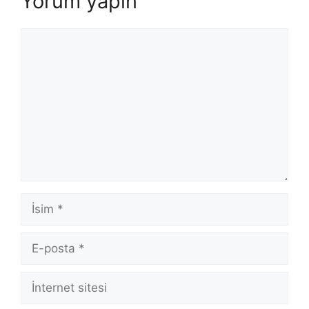
Yorum yapın
Yorum
İsim
E-
posta
İnternet
sitesi