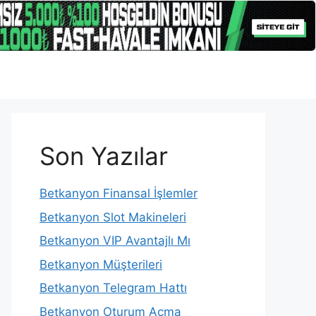
Son Yazılar
Betkanyon Finansal İşlemler
Betkanyon Slot Makineleri
Betkanyon VIP Avantajlı Mı
Betkanyon Müşterileri
Betkanyon Telegram Hattı
Betkanyon Oturum Açma