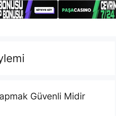
ylemi
pmak Güvenli Midir