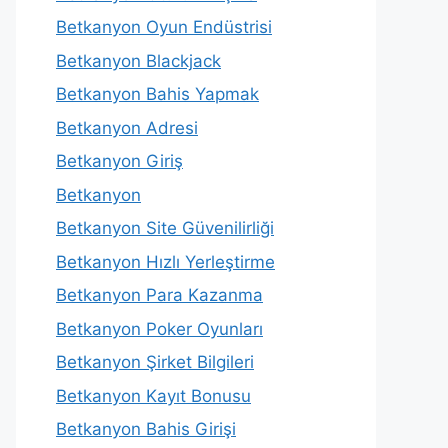
Betkanyon Oyun Endüstrisi
Betkanyon Blackjack
Betkanyon Bahis Yapmak
Betkanyon Adresi
Betkanyon Giriş
Betkanyon
Betkanyon Site Güvenilirliği
Betkanyon Hızlı Yerleştirme
Betkanyon Para Kazanma
Betkanyon Poker Oyunları
Betkanyon Şirket Bilgileri
Betkanyon Kayıt Bonusu
Betkanyon Bahis Girişi