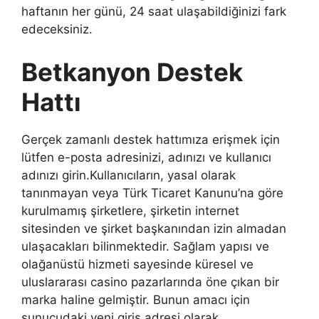
haftanın her günü, 24 saat ulaşabildiğinizi fark
edeceksiniz.
Betkanyon Destek
Hattı
Gerçek zamanlı destek hattımıza erişmek için
lütfen e-posta adresinizi, adınızı ve kullanıcı
adınızı girin.Kullanıcıların, yasal olarak
tanınmayan veya Türk Ticaret Kanunu’na göre
kurulmamış şirketlere, şirketin internet
sitesinden ve şirket başkanından izin almadan
ulaşacakları bilinmektedir. Sağlam yapısı ve
olağanüstü hizmeti sayesinde küresel ve
uluslararası casino pazarlarında öne çıkan bir
marka haline gelmiştir. Bunun amacı için
sunucudaki yeni giriş adresi olarak