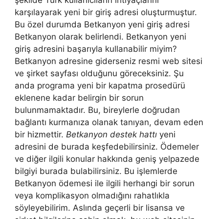
karşılayarak yeni bir giriş adresi oluşturmuştur.
Bu özel durumda Betkanyon yeni giriş adresi
Betkanyon olarak belirlendi. Betkanyon yeni
giriş adresini başarıyla kullanabilir miyim?
Betkanyon adresine giderseniz resmi web sitesi
ve şirket sayfası olduğunu göreceksiniz. Şu
anda programa yeni bir kapatma prosedürü
eklenene kadar belirgin bir sorun
bulunmamaktadır. Bu, bireylerle doğrudan
bağlantı kurmanıza olanak tanıyan, devam eden
bir hizmettir.
Betkanyon destek hattı
yeni
adresini de burada keşfedebilirsiniz. Ödemeler
ve diğer ilgili konular hakkında geniş yelpazede
bilgiyi burada bulabilirsiniz. Bu işlemlerde
Betkanyon ödemesi ile ilgili herhangi bir sorun
veya komplikasyon olmadığını rahatlıkla
söyleyebilirim. Aslında geçerli bir lisansa ve