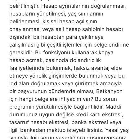
belirtilmiştir. Hesap ayrıntılarının doğrulanması,
hesapların yönetilmesi, yaş sınırlarının
belirlenmesi, kişisel hesap açılışının
onaylanması veya asıl hesap sahibinin hesabı
dışındaki bir hesaptan para çekilmeye
çalışılması gibi çeşitli işlemler için belgelendirme
gereklidir. Bu fonksiyonu kullanarak kopya
hesap açmak, casinoda dolandırıcılık
faaliyetlerinde bulunmak, haksız avantaj elde
etmeye yönelik girişimlerde bulunmak veya bu
iddiaları doğrulamak veya çürütmek amacıyla
bir başvurunun gündemde olması, Betkanyon
için hangi belgelere ihtiyacım var? Bu sorun
programın yürütülmesiyle bağlantılıdır. Maddi
durumunuz uygun değilse kredi kartı ekstresi,
tasarruf hesabı ekstresi, banka ekstresi veya
ilgili bankadan mektup isteyebilirsiniz. Yasal yaş
sınırıyla ilgili sorun yaşadığınızı düşünüyorsanız