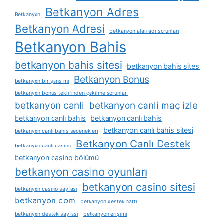
Betkanyon Adres
Betkanyon
Betkanyon Adresi
betkanyon alan adı sorunları
Betkanyon Bahis
betkanyon bahis sitesi
betkanyon bahis sitesi
Betkanyon Bonus
betkanyon bir şans mı
betkanyon bonus teklifinden çekilme sorunları
betkanyon canli
betkanyon canli maç izle
betkanyon canlı bahis
betkanyon canlı bahis
betkanyon canlı bahis sitesi
betkanyon canlı bahis seçenekleri
Betkanyon Canlı Destek
betkanyon canlı casino
betkanyon casino bölümü
betkanyon casino oyunları
betkanyon casino sitesi
betkanyon casino sayfası
betkanyon com
betkanyon destek hattı
betkanyon destek sayfası
betkanyon erişimi