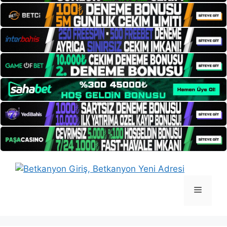
İçeriğe
atla
Menü