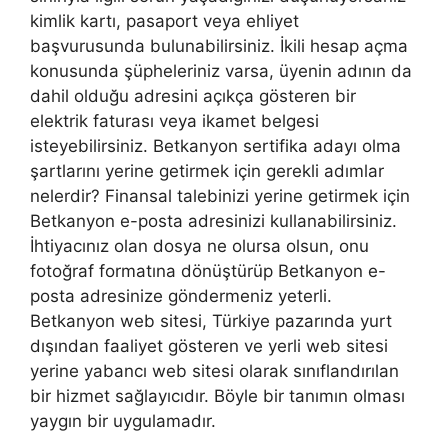
kimlik kartı, pasaport veya ehliyet
başvurusunda bulunabilirsiniz. İkili hesap açma
konusunda şüpheleriniz varsa, üyenin adının da
dahil olduğu adresini açıkça gösteren bir
elektrik faturası veya ikamet belgesi
isteyebilirsiniz. Betkanyon sertifika adayı olma
şartlarını yerine getirmek için gerekli adımlar
nelerdir? Finansal talebinizi yerine getirmek için
Betkanyon e-posta adresinizi kullanabilirsiniz.
İhtiyacınız olan dosya ne olursa olsun, onu
fotoğraf formatına dönüştürüp Betkanyon e-
posta adresinize göndermeniz yeterli.
Betkanyon web sitesi, Türkiye pazarında yurt
dışından faaliyet gösteren ve yerli web sitesi
yerine yabancı web sitesi olarak sınıflandırılan
bir hizmet sağlayıcıdır. Böyle bir tanımın olması
yaygın bir uygulamadır.