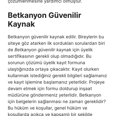
çözümlenmesine yardımcı olmuştur.
Betkanyon Güvenilir
Kaynak
Betkanyon güvenilir kaynak edilir. Bireylerin bu
siteye göz atarken ilk sordukları sorulardan biri
de
Betkanyon güvenilir kaynak
için üyelik
sertifikasının gerekli olup olmadığıdır. Bu
sorunun çözümü üyelik kayıt formuna
ulaştığınızda ortaya çıkacaktır. Kayıt olurken
kullanmak istediğiniz gerekli bilgileri sağlamanız
ve kayıt işlemine başlamanız yeterlidir. Projeye
devam etmek için formu doldurup inşaat
müdürüne göndermeniz yeterlidir. Betkanyon
için belgelerin sağlanması ne zaman gereklidir?
Bu hüküm ve koşullar, genel hüküm ve
koşullarda açıkça ve kapsamlı bir şekilde